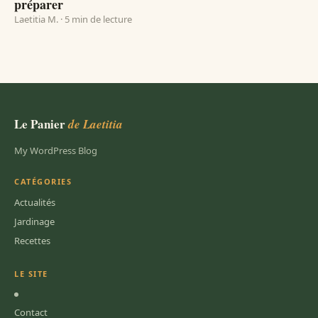
préparer
Laetitia M. · 5 min de lecture
Le Panier
de Laetitia
My WordPress Blog
CATÉGORIES
Actualités
Jardinage
Recettes
LE SITE
Contact