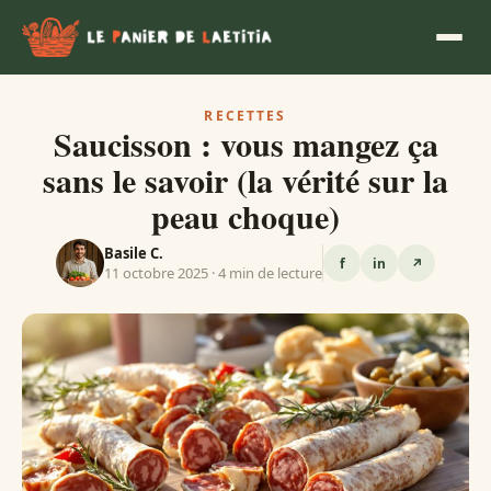
RECETTES
Saucisson : vous mangez ça
sans le savoir (la vérité sur la
peau choque)
Basile C.
f
in
↗
11 octobre 2025 · 4 min de lecture