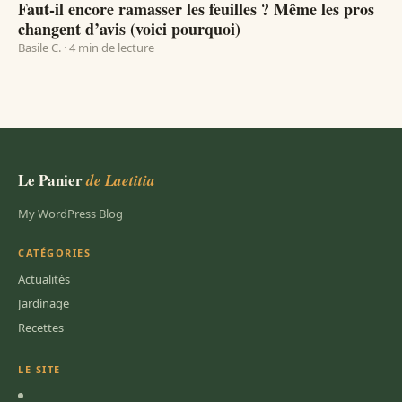
Faut-il encore ramasser les feuilles ? Même les pros
changent d’avis (voici pourquoi)
Basile C. · 4 min de lecture
Le Panier
de Laetitia
My WordPress Blog
CATÉGORIES
Actualités
Jardinage
Recettes
LE SITE