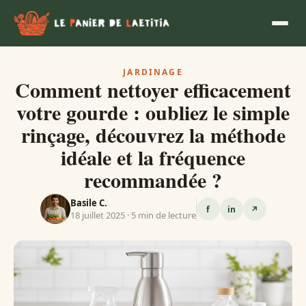
JARDINAGE
Comment nettoyer efficacement
votre gourde : oubliez le simple
rinçage, découvrez la méthode
idéale et la fréquence
recommandée ?
Basile C.
f
in
↗
18 juillet 2025 · 5 min de lecture