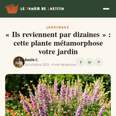
JARDINAGE
« Ils reviennent par dizaines » :
cette plante métamorphose
votre jardin
Basile C.
f
in
↗
24 octobre 2025 · 4 min de lecture