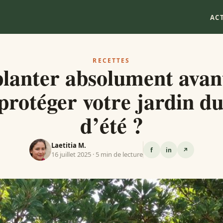
AC
RECETTES
lanter absolument avan
protéger votre jardin du 
d’été ?
Laetitia M.
f
in
↗
16 juillet 2025 · 5 min de lecture